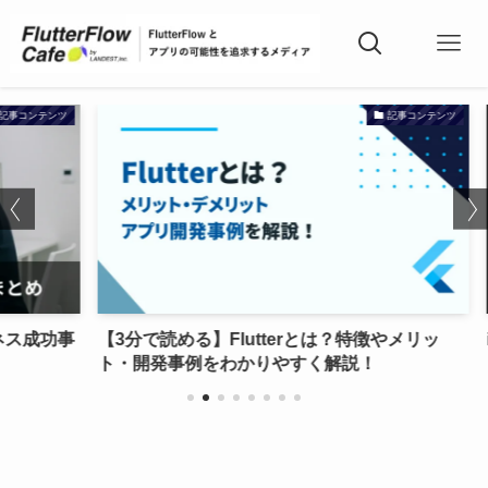
テンツ
記事コンテンツ
成功事
【3分で読める】Flutterとは？特徴やメリッ
iP
ト・開発事例をわかりやすく解説！
コ！