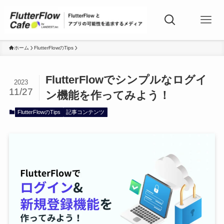
ホーム
FlutterFlowのTips
FlutterFlowでシンプルなログイ
2023
11/27
ン機能を作ってみよう！
FlutterFlowのTips
記事コンテンツ