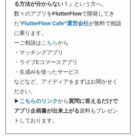
る方法が分からない！」
という方へ。
数々のアプリを
FlutterFlow
で開発してき
た”
FlutterFlow Cafe”運営会社
が無料で相談
に乗ります。
ーご相談は
こちら
から
・マッチングアプリ
・ライブEコマースアプリ
・生成AIを使ったサービス
などなど、アイディアをまずはお聞かせく
ださい。
▶︎
こちらのリンク
から
質問に答えるだけで
アプリ企画書が出来上がる
資料もプレゼン
トしております。