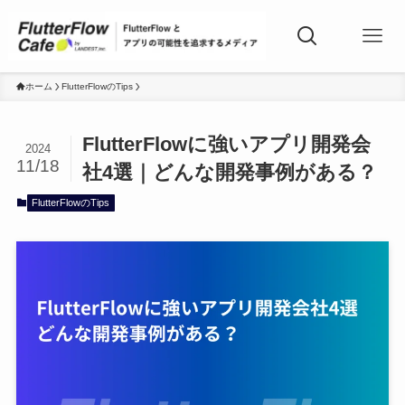
ホーム
FlutterFlowのTips
FlutterFlowに強いアプリ開発会
2024
11/18
社4選｜どんな開発事例がある？
FlutterFlowのTips