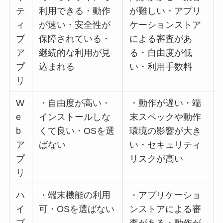
テ
利用できる・動作
が難しい・アプリ
ィ
が速い・安全性が
ケーションストア
ブ
保障されている・
による審査があ
ア
継続的な利用が見
る・自由度が低
プ
込まれる
い・利用手数料
リ
W
・自由度が高い・
・動作が遅い・端
e
インストールしな
末スペックや動作
b
くて良い・OSを選
環境の影響が大き
ア
ばない
い・セキュリティ
プ
リスクが高い
リ
ハ
・端末機能の利用
・アプリケーショ
イ
可・OSを選ばない
ンストアによる審