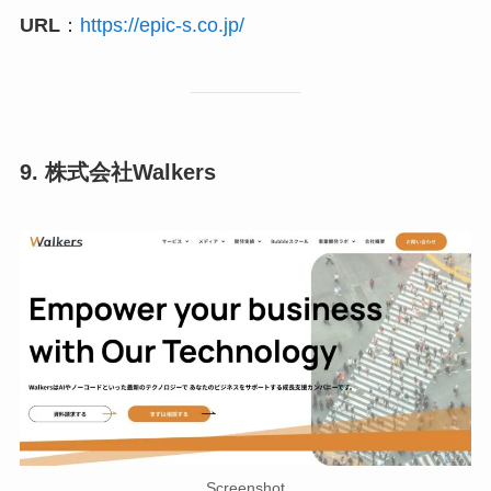
URL
：
https://epic-s.co.jp/
9. 株式会社Walkers
Screenshot